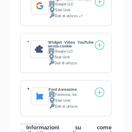
Google LLC
Azienda:
Stati Uniti
Luogo
Dati di utilizzo +1
del
Dati
trattamento:
Personali
trattati:
Widget Video YouTube
senza cookie
Google LLC
Azienda:
Stati Uniti
Luogo
Dati di utilizzo
del
Dati
trattamento:
Personali
trattati:
Font Awesome
Fonticons, Inc.
Azienda:
Stati Uniti
Luogo
Dati di utilizzo
del
Dati
trattamento:
Personali
trattati:
Informazioni su come