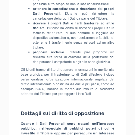
per alcun altro scopo se non la loro conservazione.
ottenere la cancellazione o rimozione dei propri
Dati Personali.
L’Utente può richiedere la
cancellazione dei propri Dati da parte del Titolare.
ricevere i propri Dati o farli trasferire ad altro
titolare.
L’Utente ha diritto di ricevere i propri Dati in
formato strutturato, di uso comune e leggibile da
dispositivo automatico e, ove tecnicamente fattibile, di
ottenerne il trasferimento senza ostacoli ad un altro
titolare.
proporre reclamo.
L’Utente può proporre un
reclamo all’autorità di controllo della protezione dei
dati personali competente o agire in sede giudiziale.
Gli Utenti hanno diritto di ottenere informazioni in merito alla
base giuridica per il trasferimento di Dati all'estero incluso
verso qualsiasi organizzazione internazionale regolata dal
diritto internazionale o costituita da due o più paesi, come ad
esempio l’ONU, nonché in merito alle misure di sicurezza
adottate dal Titolare per proteggere i loro Dati.
Dettagli sul diritto di opposizione
Quando i Dati Personali sono trattati nell’interesse
pubblico, nell’esercizio di pubblici poteri di cui è
investito il Titolare oppure per perseguire un interesse