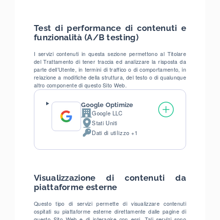
trattati:
Test di performance di contenuti e
funzionalità (A/B testing)
I servizi contenuti in questa sezione permettono al Titolare
del Trattamento di tener traccia ed analizzare la risposta da
parte dell’Utente, in termini di traffico o di comportamento, in
relazione a modifiche della struttura, del testo o di qualunque
altro componente di questo Sito Web.
Google Optimize
Google LLC
Azienda:
Stati Uniti
Luogo
Dati di utilizzo +1
del
Dati
trattamento:
Personali
trattati:
Visualizzazione di contenuti da
piattaforme esterne
Questo tipo di servizi permette di visualizzare contenuti
ospitati su piattaforme esterne direttamente dalle pagine di
questo Sito Web e di interagire con essi. Tali servizi sono