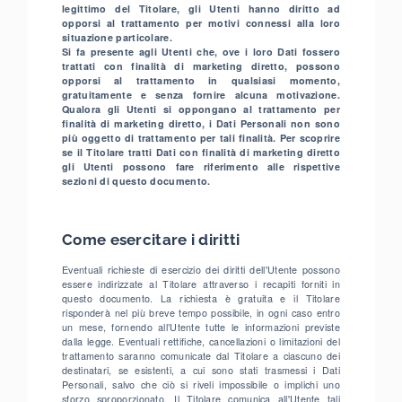
legittimo del Titolare, gli Utenti hanno diritto ad
opporsi al trattamento per motivi connessi alla loro
situazione particolare.
Si fa presente agli Utenti che, ove i loro Dati fossero
trattati con finalità di marketing diretto, possono
opporsi al trattamento in qualsiasi momento,
gratuitamente e senza fornire alcuna motivazione.
Qualora gli Utenti si oppongano al trattamento per
finalità di marketing diretto, i Dati Personali non sono
più oggetto di trattamento per tali finalità. Per scoprire
se il Titolare tratti Dati con finalità di marketing diretto
gli Utenti possono fare riferimento alle rispettive
sezioni di questo documento.
Come esercitare i diritti
Eventuali richieste di esercizio dei diritti dell'Utente possono
essere indirizzate al Titolare attraverso i recapiti forniti in
questo documento. La richiesta è gratuita e il Titolare
risponderà nel più breve tempo possibile, in ogni caso entro
un mese, fornendo all’Utente tutte le informazioni previste
dalla legge. Eventuali rettifiche, cancellazioni o limitazioni del
trattamento saranno comunicate dal Titolare a ciascuno dei
destinatari, se esistenti, a cui sono stati trasmessi i Dati
Personali, salvo che ciò si riveli impossibile o implichi uno
sforzo sproporzionato. Il Titolare comunica all'Utente tali