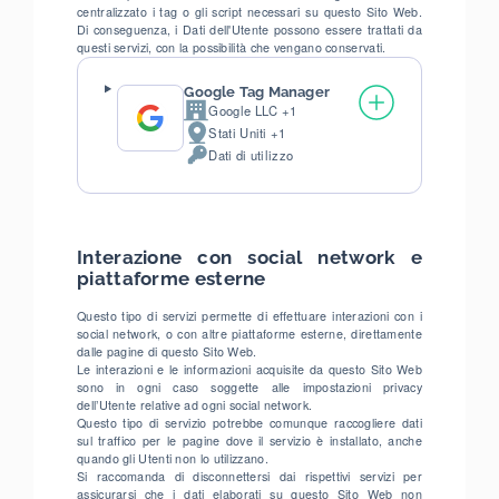
centralizzato i tag o gli script necessari su questo Sito Web.
Di conseguenza, i Dati dell'Utente possono essere trattati da
questi servizi, con la possibilità che vengano conservati.
Google Tag Manager
Google LLC +1
Azienda:
Stati Uniti +1
Luogo
Dati di utilizzo
del
Dati
trattamento:
Personali
trattati:
Interazione con social network e
piattaforme esterne
Questo tipo di servizi permette di effettuare interazioni con i
social network, o con altre piattaforme esterne, direttamente
dalle pagine di questo Sito Web.
Le interazioni e le informazioni acquisite da questo Sito Web
sono in ogni caso soggette alle impostazioni privacy
dell’Utente relative ad ogni social network.
Questo tipo di servizio potrebbe comunque raccogliere dati
sul traffico per le pagine dove il servizio è installato, anche
quando gli Utenti non lo utilizzano.
Si raccomanda di disconnettersi dai rispettivi servizi per
assicurarsi che i dati elaborati su questo Sito Web non