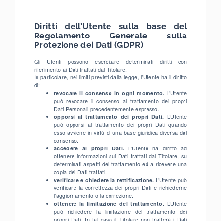
Diritti dell’Utente sulla base del
Regolamento Generale sulla
Protezione dei Dati (GDPR)
Gli Utenti possono esercitare determinati diritti con
riferimento ai Dati trattati dal Titolare.
In particolare, nei limiti previsti dalla legge, l’Utente ha il diritto
di:
revocare il consenso in ogni momento.
L’Utente
può revocare il consenso al trattamento dei propri
Dati Personali precedentemente espresso.
opporsi al trattamento dei propri Dati.
L’Utente
può opporsi al trattamento dei propri Dati quando
esso avviene in virtù di una base giuridica diversa dal
consenso.
accedere ai propri Dati.
L’Utente ha diritto ad
ottenere informazioni sui Dati trattati dal Titolare, su
determinati aspetti del trattamento ed a ricevere una
copia dei Dati trattati.
verificare e chiedere la rettificazione.
L’Utente può
verificare la correttezza dei propri Dati e richiederne
l’aggiornamento o la correzione.
ottenere la limitazione del trattamento.
L’Utente
può richiedere la limitazione del trattamento dei
propri Dati. In tal caso il Titolare non tratterà i Dati