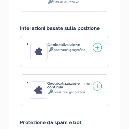
Dati di utilizzo +1
del
Dati
trattamento:
Personali
trattati:
Interazioni basate sulla posizione
Geolocalizzazione
posizione geografica
Dati
Personali
trattati:
Geolocalizzazione non
continua
posizione geografica
Dati
Personali
trattati:
Protezione da spam e bot