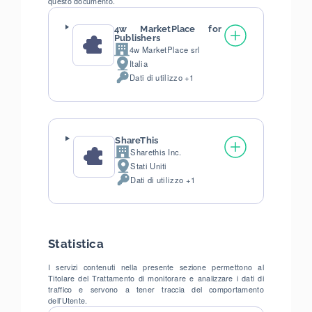
questo documento.
4w MarketPlace for
Publishers
4w MarketPlace srl
Azienda:
Italia
Luogo
Dati di utilizzo +1
del
Dati
trattamento:
Personali
trattati:
ShareThis
Sharethis Inc.
Azienda:
Stati Uniti
Luogo
Dati di utilizzo +1
del
Dati
trattamento:
Personali
trattati:
Statistica
I servizi contenuti nella presente sezione permettono al
Titolare del Trattamento di monitorare e analizzare i dati di
traffico e servono a tener traccia del comportamento
dell’Utente.