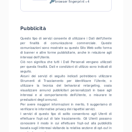
browser fingerprint +4
del
Dati
trattamento:
Personali
trattati:
Pubblicità
Questo tipo di servizi consente di utilizzare i Dati dell’Utente
per finalità di comunicazione commerciale. Queste
comunicazioni sono mostrate su questo Sito Web sotto forma
di banner e altre forme pubblicitarie, anche in relazione agli
interessi dell’Utente.
Ciò non significa che tutti i Dati Personali vengano utilizzati
per questa finalità. Dati e condizioni di utilizzo sono indicati di
seguito.
Alcuni dei servizi di seguito indicati potrebbero utilizzare
Strumenti di Tracciamento per identificare l’Utente, o
utilizzare la tecnica del behavioral retargeting, ossia
visualizzare annunci pubblicitari personalizzati in base agli
interessi e al comportamento dell’Utente, o misurare le
prestazioni degli annunci.
Per avere maggiori informazioni in merito, ti suggeriamo di
verificare le informative privacy dei rispettivi servizi.
I servizi di questo tipo di solito consentono agli Utenti di
effettuare l'opt-out di tale tracciamento. Gli Utenti possono
conoscere il modo in cui effettuare l'opt-out alla pubblicità
basata sugli interessi visitando la relativa sezione di opt-out in