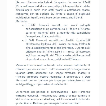
Se non diversamente indicato in questo documento, i Dati
Personali sono trattati e conservati per il tempo richiesto dalla
finalità per la quale sono stati raccolti e potrebbero essere
conservati per un periodo più lungo a causa di eventuali
obbligazioni legali o sulla base del consenso degli Utenti.
Pertanto:
I Dati Personali raccolti per scopi collegati
all’esecuzione di un contratto tra il Titolare e l’Utente
saranno trattenuti sino a quando sia completata
l’esecuzione di tale contratto.
I Dati Personali raccolti per finalità riconducibili
all’interesse legittimo del Titolare saranno trattenuti
sino al soddisfacimento di tale interesse. L’Utente può
ottenere ulteriori informazioni in merito all’interesse
legittimo perseguito dal Titolare nelle relative sezioni
di questo documento o contattando il Titolare.
Quando il trattamento è basato sul consenso dell’Utente, il
Titolare può conservare i Dati Personali più a lungo sino a
quando detto consenso non venga revocato. Inoltre, il
Titolare potrebbe essere obbligato a conservare i Dati
Personali per un periodo più lungo per adempiere ad un
obbligo di legge o per ordine di un’autorità.
Al termine del periodo di conservazione i Dati Personali
saranno cancellati. Pertanto, allo spirare di tale termine il
diritto di accesso, cancellazione, rettificazione ed il diritto alla
portabilità dei Dati non potranno più essere esercitati.