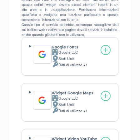
spesso definiti widget, ovvero piccoli elementi inseriti in un
sito web o in un'applicazione. Forniscono informazioni
specifiche o svolgono una funzione particolare e spesso
consentono l'interazione con l'utente.
Questo tipo di servizio potrebbe comunque raccogliere dati
sul traffico web relativo alle pagine dove il servizio è installato,
anche quando gli utenti non lo utilizzano.
Google Fonts
Google LLC
Azienda:
Stati Uniti
Luogo
Dati di utilizzo +1
del
Dati
trattamento:
Personali
trattati:
Widget Google Maps
Google LLC
Azienda:
Stati Uniti
Luogo
Dati di utilizzo +1
del
Dati
trattamento:
Personali
trattati:
Widget Video YouTube