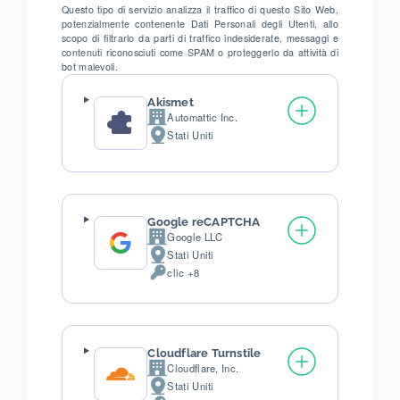
Questo tipo di servizio analizza il traffico di questo Sito Web,
potenzialmente contenente Dati Personali degli Utenti, allo
scopo di filtrarlo da parti di traffico indesiderate, messaggi e
contenuti riconosciuti come SPAM o proteggerlo da attività di
bot malevoli.
Akismet
Automattic Inc.
Azienda:
Stati Uniti
Luogo
del
trattamento:
Google reCAPTCHA
Google LLC
Azienda:
Stati Uniti
Luogo
clic +8
del
Dati
trattamento:
Personali
trattati:
Cloudflare Turnstile
Cloudflare, Inc.
Azienda:
Stati Uniti
Luogo