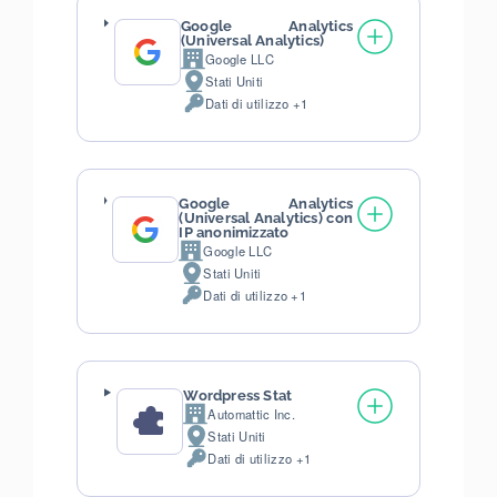
Google Analytics
(Universal Analytics)
Google LLC
Azienda:
Stati Uniti
Luogo
Dati di utilizzo +1
del
Dati
trattamento:
Personali
trattati:
Google Analytics
(Universal Analytics) con
IP anonimizzato
Google LLC
Azienda:
Stati Uniti
Luogo
Dati di utilizzo +1
del
Dati
trattamento:
Personali
trattati:
Wordpress Stat
Automattic Inc.
Azienda:
Stati Uniti
Luogo
Dati di utilizzo +1
del
Dati
trattamento:
Personali