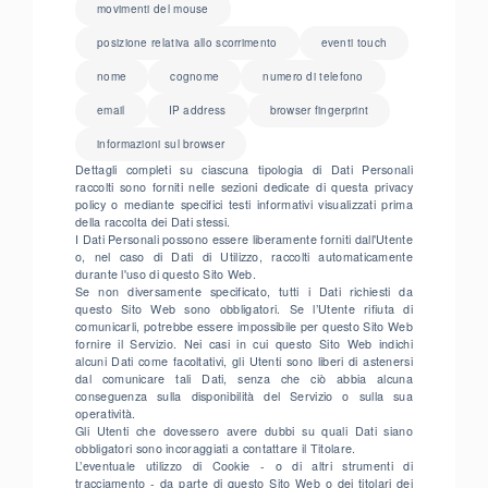
movimenti del mouse
posizione relativa allo scorrimento
eventi touch
nome
cognome
numero di telefono
email
IP address
browser fingerprint
informazioni sul browser
Dettagli completi su ciascuna tipologia di Dati Personali
raccolti sono forniti nelle sezioni dedicate di questa privacy
policy o mediante specifici testi informativi visualizzati prima
della raccolta dei Dati stessi.
I Dati Personali possono essere liberamente forniti dall'Utente
o, nel caso di Dati di Utilizzo, raccolti automaticamente
durante l'uso di questo Sito Web.
Se non diversamente specificato, tutti i Dati richiesti da
questo Sito Web sono obbligatori. Se l’Utente rifiuta di
comunicarli, potrebbe essere impossibile per questo Sito Web
fornire il Servizio. Nei casi in cui questo Sito Web indichi
alcuni Dati come facoltativi, gli Utenti sono liberi di astenersi
dal comunicare tali Dati, senza che ciò abbia alcuna
conseguenza sulla disponibilità del Servizio o sulla sua
operatività.
Gli Utenti che dovessero avere dubbi su quali Dati siano
obbligatori sono incoraggiati a contattare il Titolare.
L’eventuale utilizzo di Cookie - o di altri strumenti di
tracciamento - da parte di questo Sito Web o dei titolari dei