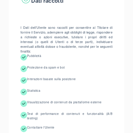
Dati raccolti
I Dati dell’Utente sono raccolti per consentire al Titolare di
fornire il Servizio, adempiere agli obblighi di legge, rispondere
a richieste o azioni esecutive, tutelare i propri diritti ed
interessi (o quelli di Utenti o di terze parti), individuare
eventuali attività dolose o fraudolente, nonché per le seguenti
finalità:
Pubblicità
Protezione da spam e bot
Interazioni basate sulla posizione
Statistica
Visualizzazione di contenuti da piattaforme esterne
Test di performance di contenuti e funzionalità (A/B
testing)
Contattare l'Utente