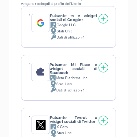
vengano ricollegati al profilo dell'Utente.
Pulsante +1 e widget
sociali di Google+
Google LLC
Azienda:
Stati Uniti
Luogo
Dati di utilizzo +1
del
Dati
trattamento:
Personali
trattati:
Pulsante Mi Piace e
widget sociali di
Facebook
Meta Platforms, Inc.
Azienda:
Stati Uniti
Luogo
Dati di utilizzo +1
del
Dati
trattamento:
Personali
trattati:
Pulsante Tweet e
widget sociali di Twitter
X Corp.
Azienda:
Stati Uniti
Luogo