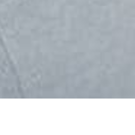
Indirizzo
Via Marco Corner, 20
36016 Thiene (VI) Italy